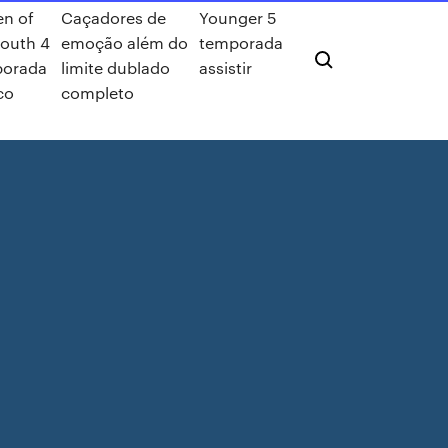
n of
Caçadores de
Younger 5
south 4
emoção além do
temporada
porada
limite dublado
assistir
co
completo