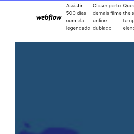
Assistir
Closer perto
Quee
500 dias
demais filme
the 
com ela
online
tem
legendado
dublado
elen