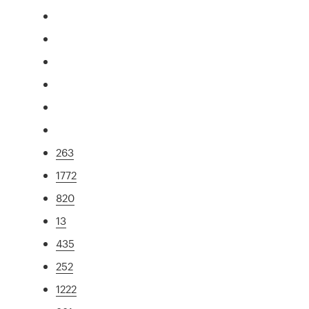
263
1772
820
13
435
252
1222