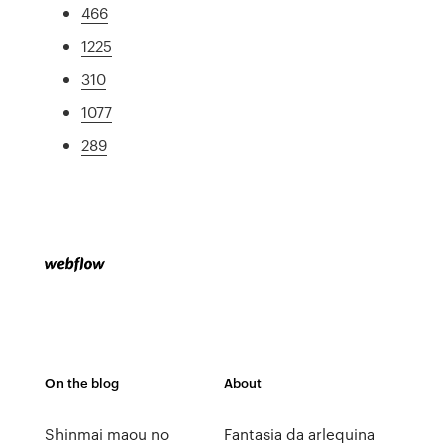
466
1225
310
1077
289
On the blog
About
Shinmai maou no
Fantasia da arlequina