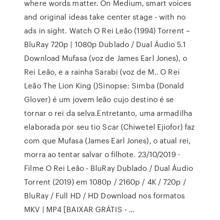
where words matter. On Medium, smart voices
and original ideas take center stage - with no
ads in sight. Watch O Rei Leão (1994) Torrent –
BluRay 720p | 1080p Dublado / Dual Áudio 5.1
Download Mufasa (voz de James Earl Jones), o
Rei Leão, e a rainha Sarabi (voz de M.. O Rei
Leão The Lion King ()Sinopse: Simba (Donald
Glover) é um jovem leão cujo destino é se
tornar o rei da selva.Entretanto, uma armadilha
elaborada por seu tio Scar (Chiwetel Ejiofor) faz
com que Mufasa (James Earl Jones), o atual rei,
morra ao tentar salvar o filhote. 23/10/2019 ·
Filme O Rei Leão - BluRay Dublado / Dual Áudio
Torrent (2019) em 1080p / 2160p / 4K / 720p /
BluRay / Full HD / HD Download nos formatos
MKV | MP4 [BAIXAR GRÁTIS - …